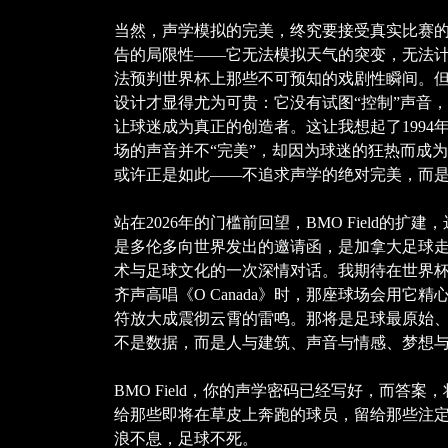
当然，声学模拟的完美，终究要接受真实比赛
告的局限性——它无法模拟天气的突变，无法
法预判世界杯上那些不可预知的戏剧性瞬间。但正因
设计才显得尤为可贵：它没有试图“控制”声音
让球迷成为真正的创造者。这让我想起了1994
场的声音并不“完美”，却因为球迷的狂热而成为了传
或许正是如此——不追求声学的绝对完美，而
站在2026年的门槛前回望，BMO Field的
是多伦多向世界发出的邀请函，是加拿大足球
术与足球文化的一次深情对话。我期待在世界杯的
齐声高唱《O Canada》时，那座球场会用它
符放大成震彻云霄的雷鸣。那将是足球最原始
不是数据，而是人与建筑、声音与情感、梦想
BMO Field，你的声学密码已经写好，而答案
给那些即将在草皮上奔跑的球员，留给那些注
浪不息，足球不死。