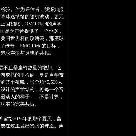
的检验。作为评估者，我深知报
计算球迷情绪的随机波动，更无
如此，BMO Field的声学
，而是为声音提供了一个容器，
年美国世界杯的玫瑰碗，那座球
奇。BMO Field的目标，
是追求声浪与灵魂的共振。
扩建，远不止是座椅数量的增加。它
走向成熟的里程碑，更是声学技
某个夜晚，当全场45,500人
精心设计的声学结构，将每一个音
、最动人的样子——不是计算，
与现实的完美共振。
，将留给2026年的那个夏天，留
定要在这里发出怒吼的球迷。声