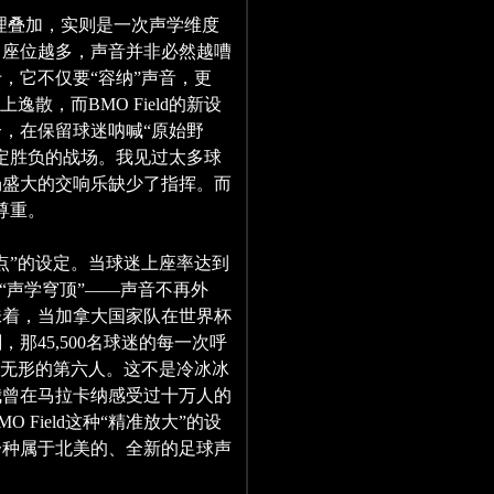
位的物理叠加，实则是一次声学维度
：座位越多，声音并非必然越嘈
，它不仅要“容纳”声音，更
散，而BMO Field的新设
，在保留球迷呐喊“原始野
定胜负的战场。我见过太多球
场盛大的交响乐缺少了指挥。而
的尊重。
点”的设定。当球迷上座率达到
“声学穹顶”——声音不再外
味着，当加拿大国家队在世界杯
那45,500名球迷的每一次呼
作无形的第六人。这不是冷冰冰
我曾在马拉卡纳感受过十万人的
Field这种“精准放大”的设
一种属于北美的、全新的足球声