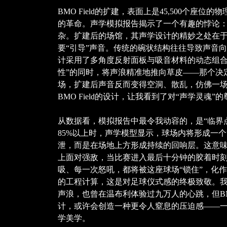
BMO Field的扩建，表面上是45,500个座
的革命。声学模拟报告揭示了一个有趣的悖论
杂。扩建后的场馆，其声学设计的精妙之处在于
要“引导”声音。传统的碗状结构往往导致声音向上逸
计采用了多角度反射面板与吸音材料的动态组合
性”的同时，将声浪精准地推向草皮——那个决
场，扩建后声音反而变得空洞、散乱，仿佛一
BMO Field的设计，让我看到了对“声学灵魂”
从数据看，模拟报告中最令我动容的，是“临界
85%以上时，声学模型显示，球场内将形成一个
泄，而是在场地上方形成持续的回响层。这意
上面对强敌，当比赛进入最后十分钟的胶着时刻，
吸、每一次怒吼，都将被这座球场“锁住”，化
的工程计算，这是对足球仪式感的终极致敬。
声浪，也曾在温布利体验过九万人的心跳，但BMO 
计，或许会创造一种更令人窒息的压迫感——
学美学。