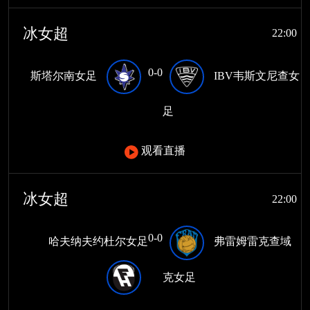
冰女超
22:00
0-0
斯塔尔南女足
IBV韦斯文尼查女
足
观看直播
冰女超
22:00
0-0
哈夫纳夫约杜尔女足
弗雷姆雷克查域
克女足