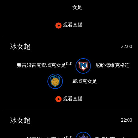
女足
观看直播
冰女超
22:00
0-0
弗雷姆雷克查域克女足
尼哈德维克格连
戴域克女足
观看直播
冰女超
22:00
0-0