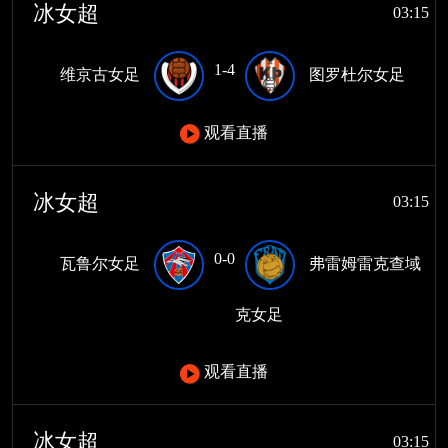
冰女超
03:15
1-4
维京古女足
图罗杜尔女足
观看直播
冰女超
03:15
0-0
瓦鲁尔女足
弗雷姆雷克查域
克女足
观看直播
冰女超
03:15