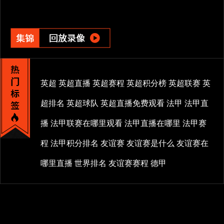
英超
英超直播
英超赛程
英超积分榜
英超联赛
英
超排名
英超球队
英超直播免费观看
法甲
法甲直
播
法甲联赛在哪里观看
法甲直播在哪里
法甲赛
程
法甲积分排名
友谊赛
友谊赛是什么
友谊赛在
哪里直播
世界排名
友谊赛赛程
德甲