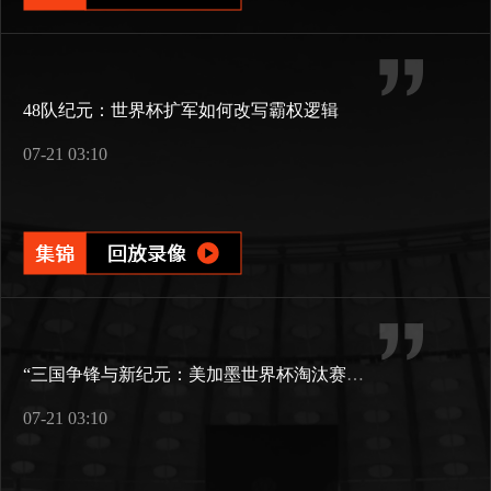
48队纪元：世界杯扩军如何改写霸权逻辑
07-21 03:10
“三国争锋与新纪元：美加墨世界杯淘汰赛版图重构”
07-21 03:10