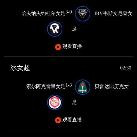
3-0
哈夫纳夫约杜尔女足
IBV韦斯文尼查女
足
观看直播
冰女超
02:30
1-3
索尔阿克雷里女足
贝雷达比历克女
足
观看直播