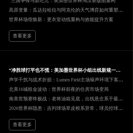
“三国争锋与新纪元：美加墨世界杯淘汰赛版图重构”
高原变量：瓜达拉哈拉与阿克伦的天气博弈如何重塑2026世界杯战术逻辑
世界杯场馆焕新：更衣室动线重构与效能提升方案
查看更多
“净胜球打平也不慌：美加墨世界杯小组出线新规一图看懂”
声学干扰与战术折损：Lumen Field主场噪声环境下客队边线发球效能的影响研究
北美16城租金波动：世界杯前夜的住房市场变局
南美世预赛终极战：老将油箱见底，出线悬念系于最后一口气
2026世界杯隐患：吉列球场草皮根系异常，球员控球可能严重失准
查看更多