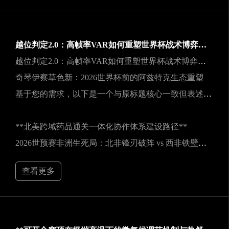
越位判定2.0：高帧率VAR如何重塑世界杯战术博弈规则
越位判定2.0：高帧率VAR如何重塑世界杯战术博弈规则
奇琴伊察草色新：2026世界杯前的阿兹特克生态重塑
基于您的需求，以下是一个与原标题核心一致但表述不同的新标题：
**北美跨域药品通关一体化协作体系建设路径**
2026世预赛非洲生死局：北非锋刃破阵 vs 西非铁壁封喉
查看更多