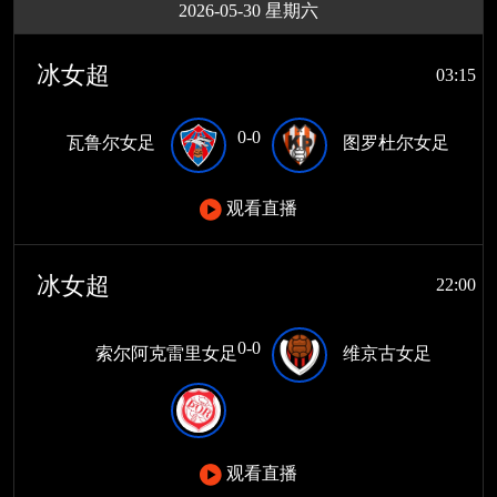
2026-05-30 星期六
冰女超
03:15
0-0
瓦鲁尔女足
图罗杜尔女足
观看直播
冰女超
22:00
0-0
索尔阿克雷里女足
维京古女足
观看直播